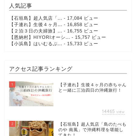
人気記事
【石垣島】超人気店「...
- 17,084 ビュー
【子連れ】生後４ヶ月...
- 16,858 ビュー
【２泊３日の夫婦旅】...
- 16,755 ビュー
【恩納村】HIYORIオーシ...
- 15,757 ビュー
【小浜島】はいむるぶ...
- 15,733 ビュー
アクセス記事ランキング
1
【子連れ】生後４ヶ月の赤ちゃん
と一緒に三泊四日の沖縄旅行！
14465
view
2
【石垣島】超人気店「島のたべも
のや 南風」で沖縄料理を堪能し
てきた！