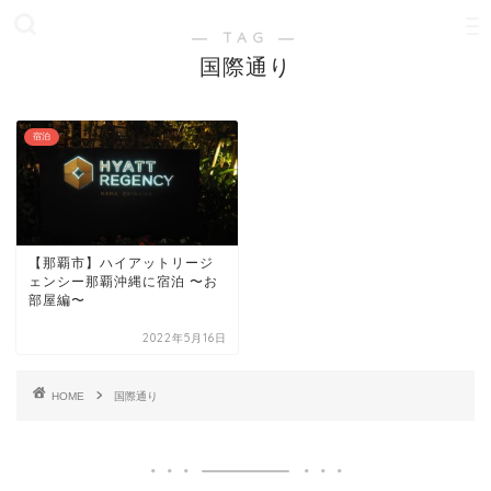
― TAG ―
国際通り
宿泊
【那覇市】ハイアットリージ
ェンシー那覇沖縄に宿泊 〜お
部屋編〜
2022年5月16日
HOME
国際通り