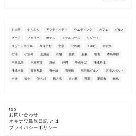
お土産
やちむん
アクティビティ
ウエディング
カフェ
グルメ
ビーチ
フェリー
ホテル
モデルコース
リゾート
リゾートホテル
今帰仁村
北窯
北谷町
子連れ
宮古島
宿泊
小浜島
居酒屋
市場
旅費
服装
朝食
本島中部
本島北部
本島南部
気候
沖縄
沖縄そば
沖縄料理
沖縄本島
渡嘉敷島
番外編
石垣島
石垣島グルメ
穴場スポット
空港
観光
読谷村
購入品
道の駅
那覇
那覇市
離島
top
お問い合わせ
オキナワ島旅日記 とは
プライバシーポリシー