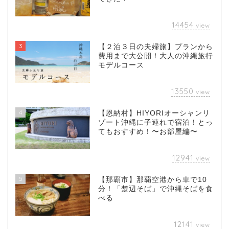
14454
view
3
【２泊３日の夫婦旅】プランから
費用まで大公開！大人の沖縄旅行
モデルコース
13550
view
4
【恩納村】HIYORIオーシャンリ
ゾート沖縄に子連れで宿泊！とっ
てもおすすめ！〜お部屋編〜
12941
view
5
【那覇市】那覇空港から車で10
分！「楚辺そば」で沖縄そばを食
べる
12141
view