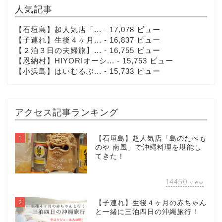
人気記事
【石垣島】超人気店「...
- 17,078 ビュー
【子連れ】生後４ヶ月...
- 16,837 ビュー
【２泊３日の夫婦旅】...
- 16,755 ビュー
【恩納村】HIYORIオーシ...
- 15,753 ビュー
【小浜島】はいむるぶ...
- 15,733 ビュー
アクセス記事ランキング
1
【石垣島】超人気店「島のたべも
のや 南風」で沖縄料理を堪能し
てきた！
14450
view
2
【子連れ】生後４ヶ月の赤ちゃん
と一緒に三泊四日の沖縄旅行！