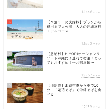
14446
view
3
【２泊３日の夫婦旅】プランから
費用まで大公開！大人の沖縄旅行
モデルコース
13550
view
4
【恩納村】HIYORIオーシャンリ
ゾート沖縄に子連れで宿泊！とっ
てもおすすめ！〜お部屋編〜
12937
view
5
【那覇市】那覇空港から車で10
分！「楚辺そば」で沖縄そばを食
べる
12139
view