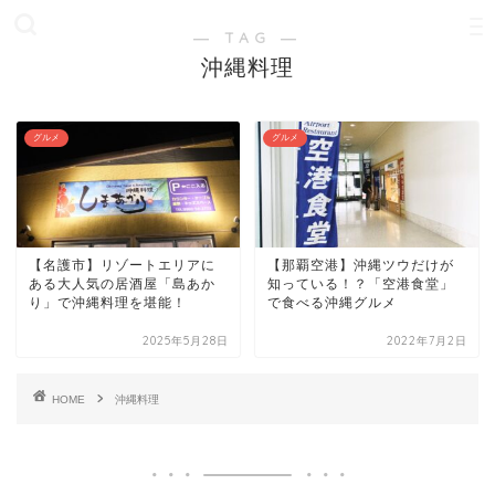
― TAG ―
沖縄料理
グルメ
グルメ
【名護市】リゾートエリアに
【那覇空港】沖縄ツウだけが
ある大人気の居酒屋「島あか
知っている！？「空港食堂」
り」で沖縄料理を堪能！
で食べる沖縄グルメ
2025年5月28日
2022年7月2日
HOME
沖縄料理