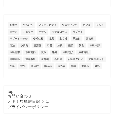
お土産
やちむん
アクティビティ
ウエディング
カフェ
グルメ
ビーチ
フェリー
ホテル
モデルコース
リゾート
リゾートホテル
今帰仁村
北窯
北谷町
子連れ
宮古島
宿泊
小浜島
居酒屋
市場
旅費
服装
朝食
本島中部
本島北部
本島南部
気候
沖縄
沖縄そば
沖縄料理
沖縄本島
渡嘉敷島
番外編
石垣島
石垣島グルメ
穴場スポット
空港
観光
読谷村
購入品
道の駅
那覇
那覇市
離島
top
お問い合わせ
オキナワ島旅日記 とは
プライバシーポリシー