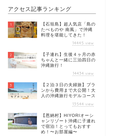
アクセス記事ランキング
【石垣島】超人気店「島の
1
たべものや 南風」で沖縄
料理を堪能してきた！
14445
view
【子連れ】生後４ヶ月の赤
2
ちゃんと一緒に三泊四日の
沖縄旅行！
14434
view
【２泊３日の夫婦旅】プラ
3
ンから費用まで大公開！大
人の沖縄旅行モデルコース
13544
view
【恩納村】HIYORIオーシ
4
ャンリゾート沖縄に子連れ
で宿泊！とってもおすす
め！〜お部屋編〜