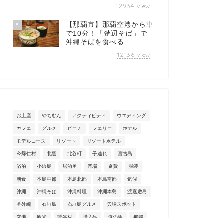
12934
view
【那覇市】那覇空港から車
5
で10分！「楚辺そば」で
沖縄そばを食べる
12136
view
お土産
やちむん
アクティビティ
ウエディング
カフェ
グルメ
ビーチ
フェリー
ホテル
モデルコース
リゾート
リゾートホテル
今帰仁村
北窯
北谷町
子連れ
宮古島
宿泊
小浜島
居酒屋
市場
旅費
服装
朝食
本島中部
本島北部
本島南部
気候
沖縄
沖縄そば
沖縄料理
沖縄本島
渡嘉敷島
番外編
石垣島
石垣島グルメ
穴場スポット
空港
観光
読谷村
購入品
道の駅
那覇