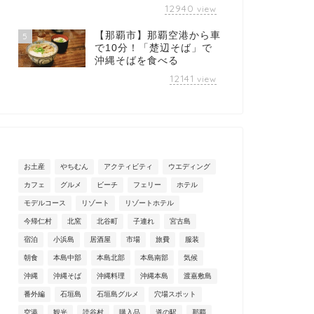
12940
view
【那覇市】那覇空港から車
5
で10分！「楚辺そば」で
沖縄そばを食べる
12141
view
お土産
やちむん
アクティビティ
ウエディング
カフェ
グルメ
ビーチ
フェリー
ホテル
モデルコース
リゾート
リゾートホテル
今帰仁村
北窯
北谷町
子連れ
宮古島
宿泊
小浜島
居酒屋
市場
旅費
服装
朝食
本島中部
本島北部
本島南部
気候
沖縄
沖縄そば
沖縄料理
沖縄本島
渡嘉敷島
番外編
石垣島
石垣島グルメ
穴場スポット
空港
観光
読谷村
購入品
道の駅
那覇