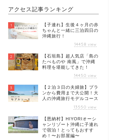
アクセス記事ランキング
【子連れ】生後４ヶ月の赤
1
ちゃんと一緒に三泊四日の
沖縄旅行！
14458
view
【石垣島】超人気店「島の
2
たべものや 南風」で沖縄
料理を堪能してきた！
14450
view
【２泊３日の夫婦旅】プラ
3
ンから費用まで大公開！大
人の沖縄旅行モデルコース
13550
view
【恩納村】HIYORIオーシ
4
ャンリゾート沖縄に子連れ
で宿泊！とってもおすす
め！〜お部屋編〜