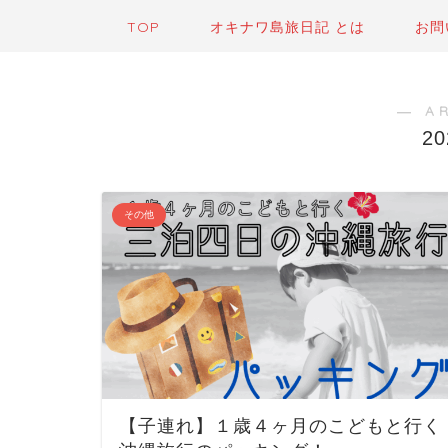
TOP
オキナワ島旅日記 とは
お問
― A
2
その他
【子連れ】１歳４ヶ月のこどもと行く