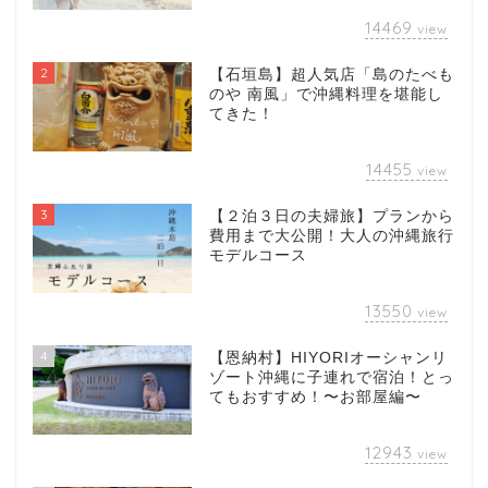
14469
view
2
【石垣島】超人気店「島のたべも
のや 南風」で沖縄料理を堪能し
てきた！
14455
view
3
【２泊３日の夫婦旅】プランから
費用まで大公開！大人の沖縄旅行
モデルコース
13550
view
4
【恩納村】HIYORIオーシャンリ
ゾート沖縄に子連れで宿泊！とっ
てもおすすめ！〜お部屋編〜
12943
view