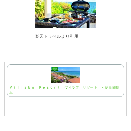
楽天トラベルより引用
Ｖｉｌｌａｂｕ Ｒｅｓｏｒｔ ヴィラブ リゾート ＜伊良部島
＞