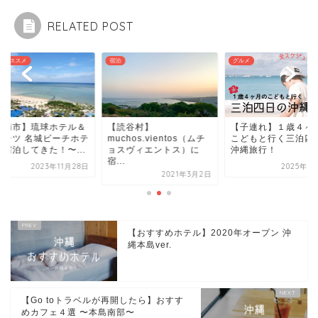
RELATED POST
グルメ
子連れオススメ
読谷村】
【子連れ】１歳４ヶ月の
【糸満市】琉球ホテ
chos.vientos（ムチ
こどもと行く三泊四日の
リゾーツ 名城ビーチ
スヴィエントス）に
沖縄旅行！
ルに宿泊してきた！〜.
.
2025年6月13日
2023年11
2021年3月2日
【おすすめホテル】2020年オープン 沖
縄本島ver.
【Go toトラベルが再開したら】おすす
めカフェ４選 〜本島南部〜