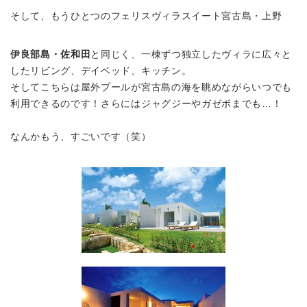
そして、もうひとつの
フェリスヴィラスイート宮古島・上野
伊良部島・佐和田
と同じく、一棟ずつ独立したヴィラに広々と
したリビング、デイベッド、キッチン。
そしてこちらは
屋外プール
が
宮古島の海を眺めながらいつでも
利用できる
のです！さらには
ジャグジーやガゼボ
までも…！
なんかもう、すごいです（笑）