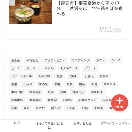
5
【那覇市】那覇空港から車で10
分！「楚辺そば」で沖縄そばを食
べる
TOP
12142
view
オキナワ島旅日記 とは
お問い合わせ
お土産
やちむん
アクティビティ
ウエディング
カフェ
グルメ
ビーチ
フェリー
ホテル
モデルコース
リゾート
プライバシーポリシー
リゾートホテル
今帰仁村
北窯
北谷町
子連れ
宮古島
宿泊
小浜島
居酒屋
市場
旅費
服装
朝食
本島中部
本島北部
本島南部
気候
沖縄
沖縄そば
沖縄料理
沖縄本島
渡嘉敷島
番外編
石垣島
石垣島グルメ
穴場スポット
MENU
空港
観光
読谷村
購入品
道の駅
那覇
那覇市
離島
TOP
オキナワ島旅日記 と
お問い合わせ
プライバシーポリシー
は