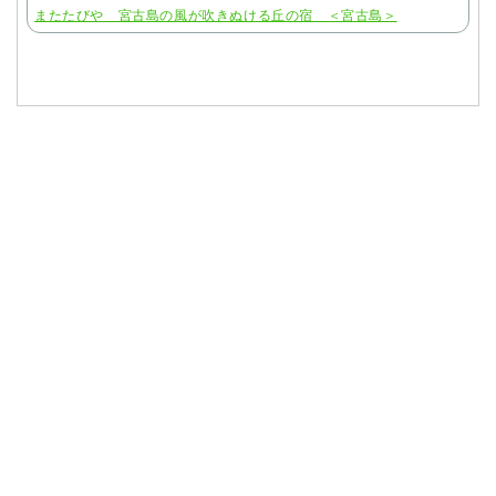
またたびや 宮古島の風が吹きぬける丘の宿 ＜宮古島＞