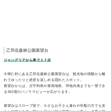
乙羽岳森林公園展望台
ジャングリアから車で１７分
今帰仁村にある乙羽岳森林公園展望台は、観光地の喧騒から離
れてゆったりと絶景を楽しめる隠れたスポット。
展望台からは、古宇利島や屋我地島、羽地内海までを一望でき
る360度のパノラマビューが広がります。
展望台はスロープ状で、小さなお子さん連れや年配の方でも安