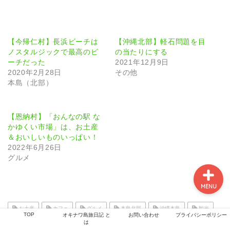
TOP
【今帰仁村】長浜ビーチは
【沖縄北部】軽石問題を目
ノスタルジックで最高のビ
の当たりにする
ーチだった
2021年12月9日
オキナワ島旅日記 とは
2020年2月28日
その他
本島（北部）
お問い合わせ
【恩納村】「おんなの駅 な
プライバシーポリシー
かゆくい市場」は、お土産
＆おいしいものいっぱい！
2022年6月26日
グルメ
MENU
お土産
カフェ
グルメ
本島北部
沖縄本島
観光
TOP
オキナワ島旅日記 と
お問い合わせ
プライバシーポリシー
は