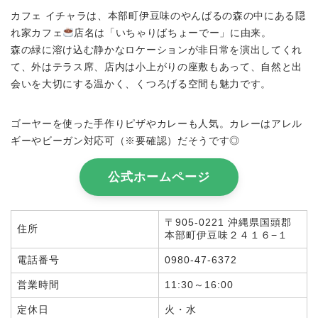
カフェ イチャラは、本部町伊豆味のやんばるの森の中にある隠
れ家カフェ
店名は「いちゃりばちょーでー」に由来。
森の緑に溶け込む静かなロケーションが非日常を演出してくれ
て、外はテラス席、店内は小上がりの座敷もあって、自然と出
会いを大切にする温かく、くつろげる空間も魅力です。
ゴーヤーを使った手作りピザやカレーも人気。カレーはアレル
ギーやビーガン対応可（※要確認）だそうです◎
公式ホームページ
〒905-0221 沖縄県国頭郡
住所
本部町伊豆味２４１６−１
電話番号
0980-47-6372
営業時間
11:30～16:00
定休日
火・水