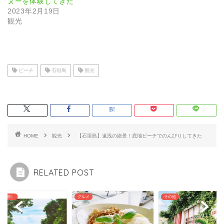
ヌーを体験してきた
2023年2月19日
観光
ビーチ
石垣島
観光
HOME
観光
【石垣島】遠浅の絶景！底地ビーチでのんびりしてきた
RELATED POST
ルメ
その他
本島（南部）