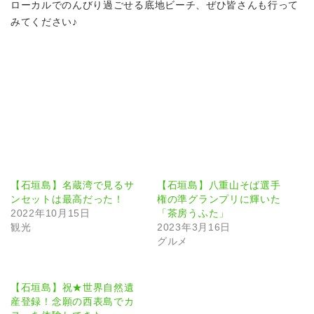
ローカルでのんびり過ごせる底地ビーチ、ぜひ皆さんも行って
みてください♪
【石垣島】名蔵湾で見るサ
【石垣島】八重山そば選手
ンセットは最高だった！
権の準グランプリに輝いた
2022年10月15日
「茶房うふた」
観光
2023年3月16日
グルメ
【石垣島】祝★世界自然遺
産登録！念願の西表島でカ