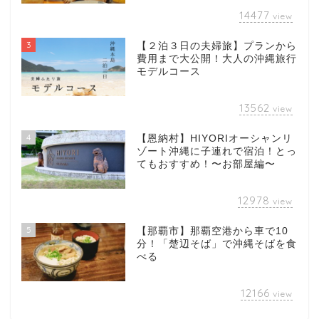
14477
view
3
【２泊３日の夫婦旅】プランから
費用まで大公開！大人の沖縄旅行
モデルコース
13562
view
4
【恩納村】HIYORIオーシャンリ
ゾート沖縄に子連れで宿泊！とっ
てもおすすめ！〜お部屋編〜
12978
view
5
【那覇市】那覇空港から車で10
分！「楚辺そば」で沖縄そばを食
べる
12166
view