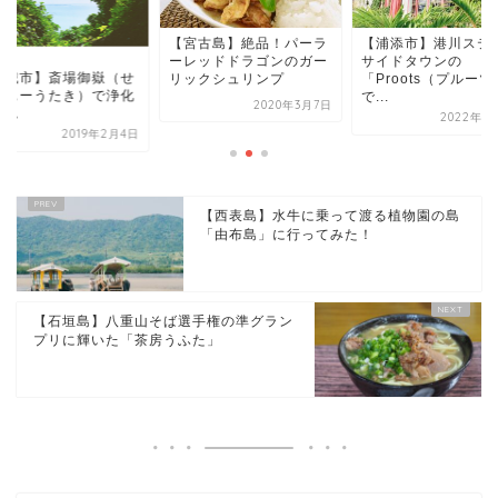
宮古島】絶品！パーラ
【浦添市】港川ステイツ
レッドドラゴンのガー
サイドタウンの
【南城市】斎場御嶽
ックシュリンプ
「Proots（プルーツ）」
ーふぁーうたき）で
で...
2020年3月7日
タイム
2022年1月19日
2019年
【西表島】水牛に乗って渡る植物園の島
「由布島」に行ってみた！
【石垣島】八重山そば選手権の準グラン
プリに輝いた「茶房うふた」