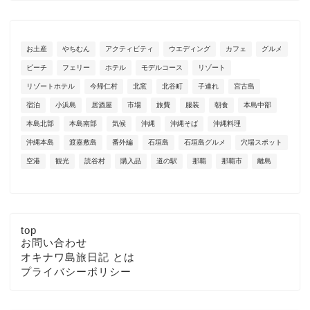
お土産
やちむん
アクティビティ
ウエディング
カフェ
グルメ
ビーチ
フェリー
ホテル
モデルコース
リゾート
リゾートホテル
今帰仁村
北窯
北谷町
子連れ
宮古島
宿泊
小浜島
居酒屋
市場
旅費
服装
朝食
本島中部
本島北部
本島南部
気候
沖縄
沖縄そば
沖縄料理
沖縄本島
渡嘉敷島
番外編
石垣島
石垣島グルメ
穴場スポット
空港
観光
読谷村
購入品
道の駅
那覇
那覇市
離島
top
お問い合わせ
オキナワ島旅日記 とは
プライバシーポリシー